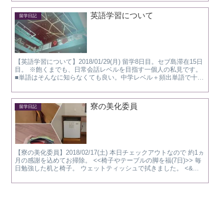
英語学習について
留学日記
【英語学習について】2018/01/29(月) 留学8日目。セブ島滞在15日
目。 ※飽くまでも、日常会話レベルを目指す一個人の私見です。
■単語はそんなに知らなくても良い。中学レベル＋頻出単語で十分
かと。 ただたくさん知ってても意味が...
寮の美化委員
留学日記
【寮の美化委員】2018/02/17(土) 本日チェックアウトなので 約1ヵ
月の感謝を込めてお掃除。 <<椅子やテーブルの脚を福(7日)>> 毎
日勉強した机と椅子。 ウェットティッシュで拭きました。 <&...