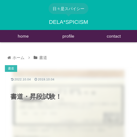
日々是スパイシー
DELA*SPICISM
home
profile
contact
ホーム
書道
書道
2022.10.04
2019.10.04
書道・昇段試験！