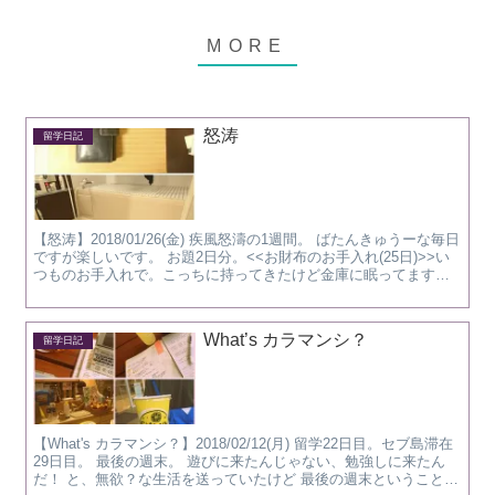
怒涛
留学日記
【怒涛】2018/01/26(金) 疾風怒濤の1週間。 ばたんきゅうーな毎日
ですが楽しいです。 お題2日分。<<お財布のお手入れ(25日)>>い
つものお手入れで。こっちに持ってきたけど金庫に眠ってます。
学校生活...
What’s カラマンシ？
留学日記
【What's カラマンシ？】2018/02/12(月) 留学22日目。セブ島滞在
29日目。 最後の週末。 遊びに来たんじゃない、勉強しに来たん
だ！ と、無欲？な生活を送っていたけど 最後の週末ということも