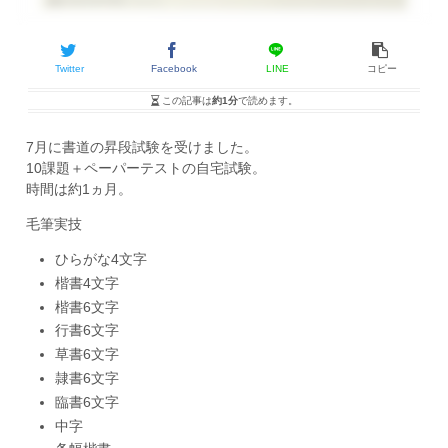
Twitter
Facebook
LINE
コピー
この記事は
約1分
で読めます。
7月に書道の昇段試験を受けました。
10課題＋ペーパーテストの自宅試験。
時間は約1ヵ月。
毛筆実技
ひらがな4文字
楷書4文字
楷書6文字
行書6文字
草書6文字
隷書6文字
臨書6文字
中字