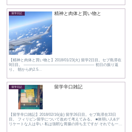
あり いろいろと、ミニチャレ...
精神と肉体と買い物と
留学日記
【精神と肉体と買い物と】2018/01/23(火) 留学2日目。セブ島滞在
9日目。 ------------------------------------------------------------ 初日の振り返
り。 朝から約2.5...
留学辛口雑記
留学日記
【留学辛口雑記】2018/02/16(金) 留学26日目。セブ島滞在33日
目。 フィリピン留学について改めて考えてみる。 ■体弱い人&デ
リケートな人は辛い 私は強靭な胃腸の持ち主ですが それでも一度
お腹壊しました。 中には毎日...