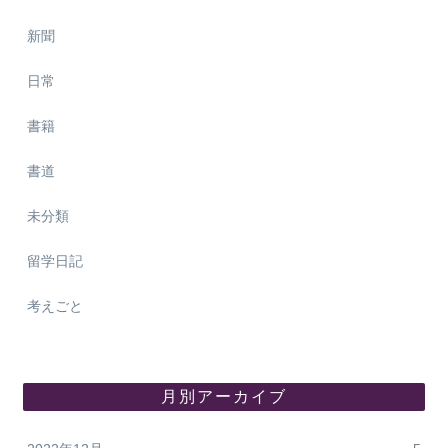
新聞
日常
書籍
書道
未分類
留学日記
考えごと
月別アーカイブ