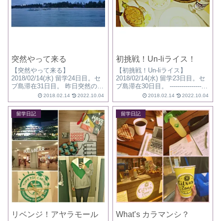
突然やって来る
初挑戦！Un-liライス！
【突然やって来る】
【初挑戦！Un-liライス】
2018/02/14(水) 留学24日目。セ
2018/02/14(水) 留学23日目。セ
ブ島滞在31日目。 昨日突然のア
ブ島滞在30日目。 --------------------
ナウンス。 今日、卒業試験があ
------------------------------ ■初挑戦シ
2018.02.14
2022.10.04
2018.02.14
2022.10.04
るらしい。 リスニングとスピー
リーズ第3弾！ こちらに来て...
キング、 どれだけ点数伸びるか
留学日記
留学日記
なあ…。 入学テストではlevel5
だったけど...
リベンジ！アヤラモール
What’s カラマンシ？