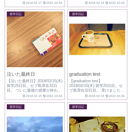
椅子やテーブルの脚を福(7日)>>
めて考えてみる。 ■体弱い人&
2018.02.17
2022.10.04
2018.02.16
2022.10.04
毎日勉強した机と椅子。 ウェッ
デリケートな人は辛い 私は強靭
トティッシュで拭きました。
な胃腸の持ち主ですが それでも
留学日記
留学日記
<&...
一度お腹壊しました。 中には毎
日...
泣いた最終日
graduation test
【泣いた最終日】2018/02/15(木)
【graduation test】
留学25日目。セブ島滞在32日
2018/02/15(木) 留学25日目。セ
目。 ついに最後の授業が終わり
ブ島滞在32日目。 受けました卒
ました。 明日は旧正月で祝日。
業試験。 結果やいかに。本日発
2018.02.15
2022.10.04
2018.02.15
2022.10.04
今日が最後の授業。 ラスト10限
表です。 率直な感想。 特にラ
はいちばん怖い先生。 淡々と、
イティングとスピーキング、 成
留学日記
留学日記
とにかく淡々と授業進める先
長したと思います。 ライティ...
生。 でも...