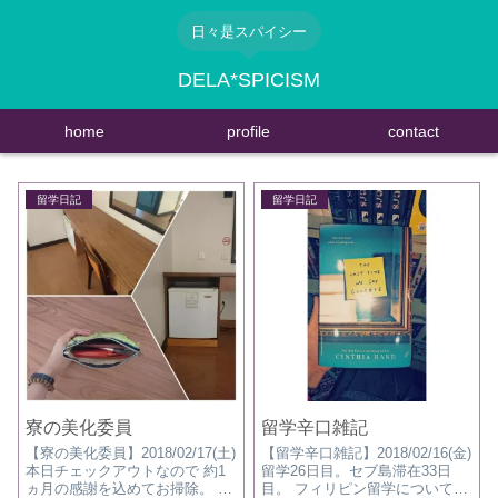
日々是スパイシー
DELA*SPICISM
home
profile
contact
留学日記
留学日記
寮の美化委員
留学辛口雑記
【寮の美化委員】2018/02/17(土)
【留学辛口雑記】2018/02/16(金)
本日チェックアウトなので 約1
留学26日目。セブ島滞在33日
ヵ月の感謝を込めてお掃除。 <<
目。 フィリピン留学について改