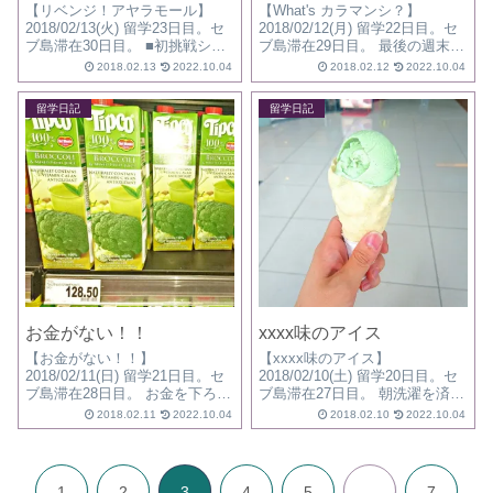
【リベンジ！アヤラモール】
【What's カラマンシ？】
2018/02/13(火) 留学23日目。セ
2018/02/12(月) 留学22日目。セ
ブ島滞在30日目。 ■初挑戦シリ
ブ島滞在29日目。 最後の週末。
ーズ第2弾 ・アヤラモール 前
遊びに来たんじゃない、勉強し
2018.02.13
2022.10.04
2018.02.12
2022.10.04
回、火事で閉館していたアヤラ
に来たんだ！ と、無欲？な生活
モール。 一部オープンとの情報
を送っていたけど 最後の週末と
留学日記
留学日記
を聞いてリベンジ。 SMとアヤ
いうこともあり いろいろと、ミ
ラは近いので...
ニチャレ...
お金がない！！
xxxx味のアイス
【お金がない！！】
【xxxx味のアイス】
2018/02/11(日) 留学21日目。セ
2018/02/10(土) 留学20日目。セ
ブ島滞在28日目。 お金を下ろし
ブ島滞在27日目。 朝洗濯を済ま
にATMへ🏧 え？ え！ お金が出
せ、 日用品を買いにJモール
2018.02.11
2022.10.04
2018.02.10
2022.10.04
てこない！！ succeedって出た
へ。 「ボホール島のはちみつア
のにお金出てこない！！ 慌てて
イス」ワゴン！ これは試すでし
近くのガードマンに聞...
ょう😀 さすがフィリピン。 ド
リ...
1
2
3
4
5
…
7