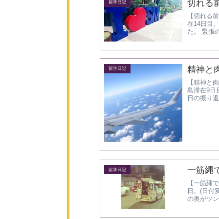
切れる
留学日記
【切れる前に
在14日目
た。 緊張
と。 そう
精神と
留学日記
【精神と肉体
島滞在9日目。 -----
日の振り返り
一筋縄
留学日記
【一筋縄で帰
日。(日付
の奥がツン
が、 アクシ