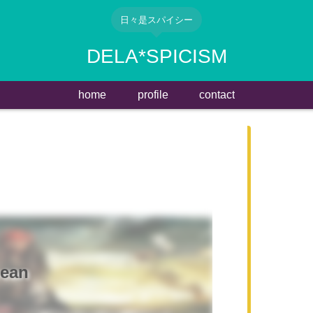
日々是スパイシー
DELA*SPICISM
home
profile
contact
bean