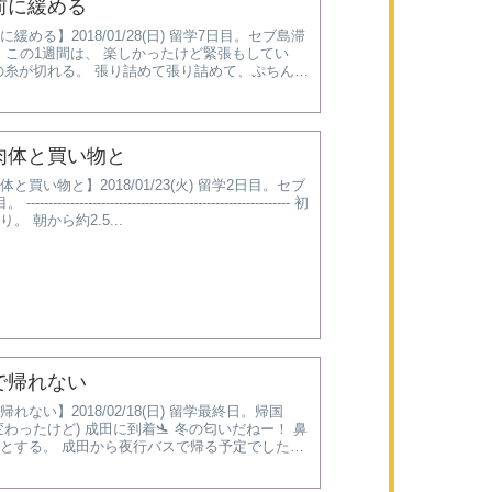
前に緩める
緩める】2018/01/28(日) 留学7日目。セブ島滞
。 この1週間は、 楽しかったけど緊張もしてい
の糸が切れる。 張り詰めて張り詰めて、ぷちん、
なるとどうなるか？ 大体熱出したり体調...
肉体と買い物と
と買い物と】2018/01/23(火) 留学2日目。セブ
------------------------------------------------------- 初
。 朝から約2.5...
で帰れない
れない】2018/02/18(日) 留学最終日。帰国
変わったけど) 成田に到着🛬 冬の匂いだねー！ 鼻
とする。 成田から夜行バスで帰る予定でした
デント発生⚠&...