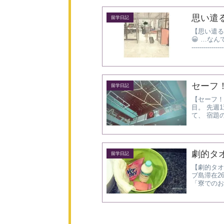
思い遣
留学日記
【思い遣ると
😀 …な
----------------
セーフ
留学日記
【セーフ！】
目。 先週
て、 宿題
出されない
劇的タ
留学日記
【劇的タオル
ブ島滞在2
「寮でのお
あります。 