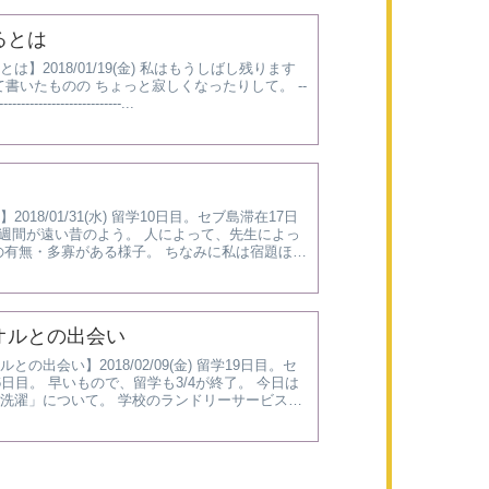
るとは
は】2018/01/19(金) 私はもうしばし残ります
んて書いたものの ちょっと寂しくなったりして。 --
----------------------------...
！
2018/01/31(水) 留学10日目。セブ島滞在17日
1週間が遠い昔のよう。 人によって、先生によっ
の有無・多寡がある様子。 ちなみに私は宿題ほぼ
。 しかしながら 予復習した方が圧倒的...
オルとの出会い
との出会い】2018/02/09(金) 留学19日目。セ
6日目。 早いもので、留学も3/4が終了。 今日は
洗濯」について。 学校のランドリーサービスも
各人週2回出せて、所用期間3日。 (下着...