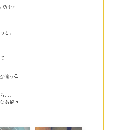
いるでは✨
っと。
て
が違う💦
ら…。
📽️🎶