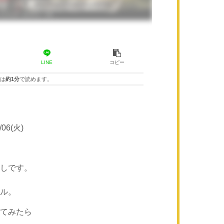
LINE
コピー
は
約1分
で読めます。
2/06(火)
。
しです。
ル。
てみたら